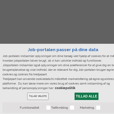
Job-portalen passer på dine data
Job-portalen indsamler oplysninger om dine besøg ved hjælp af cookies for at må
hvordan jobportalen bliver brugt, så vi kan udvikle indhold og funktioner.
Jobportalen indsamler også oplysninger om dine præferencer for at give dig en 
brugeroplevelse og vise indhold, der er relevant for dig.Job-portalen bruger egne
cookies og cookies fra tredjepart.
Tredjepart kan anvende cookiedata til målrettet markedsføring på egne og andres
platforme. Du kan læse mere om vores brug af cookies samt indsamling af og
behandling af personoplysninger her:
cookiepolitik
TILLAD ALLE
TILLAD VALGTE
Funktionalitet
Trafikmåling
Marketing