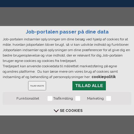
Job-portalen passer på dine data
Job-portalen indsamler oplysninger om dine besøg ved hjælp af cookies for at
måle, hvordan jobportalen bliver brugt, så vi kan udvikle indhold og funktioner.
Jobportalen indsamler også oplysninger om dine præferencer for at give dig en
bedre brugeroplevelse og vise indhold, der er relevant for dig.Job-portalen
bruger egne cookies og cookies fra tredjepart.
Tredjepart kan anvende cookiedata til målrettet markedsføring på egne
og andres platforme. Du kan læse mere om vores brug af cookies samt
indsamling af og behandling af personoplysninger her:
cookiepolitik
TILLAD ALLE
TILLAD VALGTE
Funktionalitet
Trafikmåling
Marketing
SE COOKIES