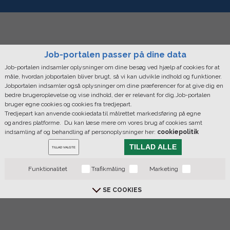
Job-portalen passer på dine data
Job-portalen indsamler oplysninger om dine besøg ved hjælp af cookies for at
måle, hvordan jobportalen bliver brugt, så vi kan udvikle indhold og funktioner.
Jobportalen indsamler også oplysninger om dine præferencer for at give dig en
bedre brugeroplevelse og vise indhold, der er relevant for dig.Job-portalen
bruger egne cookies og cookies fra tredjepart.
Tredjepart kan anvende cookiedata til målrettet markedsføring på egne
og andres platforme. Du kan læse mere om vores brug af cookies samt
indsamling af og behandling af personoplysninger her:
cookiepolitik
TILLAD ALLE
TILLAD VALGTE
Funktionalitet
Trafikmåling
Marketing
SE COOKIES