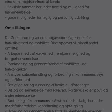
dine samarbejdspartnere at kende
- fleksible rammer, herunder flextid og mulighed for
hjemmearbejde
- gode muligheder for faglig og personlig udvikling
Om stillingen
Du får en bred og varieret opgaveportefølje inden for
trafiksikkerhed og mobilitet. Dine opgaver vil blandt andet
omfatte:
- Arbejde med trafiksikkerhed, fremkommelighed og
borgerhenvendelser
- Planlægning og gennemførelse af mobilitets- og
trafikprojekter
- Analyse, databehandling og forbedring af kommunens veje
og trafikforhold
- Besigtigelser og vurdering af trafikale udfordringer
- Dialog og samarbejde med lokalråd, borgere, skoler, politi og
andre interessenter
- Facilitering af kommunens trafiksikkerhedsudvalg, herunder
mødeforberedelse, koordinering og opfølgning
- Udvikling og gennemførelse af trafiksikkerhedskampagner i