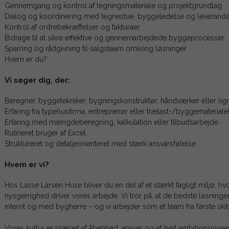
Gennemgang og kontrol af tegningsmateriale og projektgrundlag
Dialog og koordinering med tegnestue, byggeledelse og leverand
Kontrol af ordrebekræftelser og fakturaer
Bidrage til at sikre effektive og gennemarbejdede byggeprocesser
Sparring og rådgivning til salgsteam omkring løsninger
Hvem er du?
Vi søger dig, der:
Beregner, byggetekniker, bygningskonstruktør, håndværker eller li
Erfaring fra typehusfirma, entreprenør eller trælast-/byggematerial
Erfaring med mængdeberegning, kalkulation eller tilbudsarbejde
Rutineret bruger af Excel
Struktureret og detaljeorienteret med stærk ansvarsfølelse
Hvem er vi?
Hos Lasse Larsen Huse bliver du en del af et stærkt fagligt miljø, hv
nysgerrighed driver vores arbejde. Vi tror på, at de bedste løsninge
internt og med bygherre – og vi arbejder som ét team fra første skit
Vores kultur er præget af åbenhed, ansvar og et højt ambitionsnivea