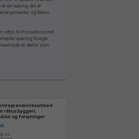
er en naturlig del af
 arrangementer og fælles
n rettes til Produktionschef
arbejde/sparring foregår
mmearbejde er derfor som
 entreprenørvirksomhed
or råhus byggeri,
ruktur og forsyninger
pS
9. juli
 Fuldtid