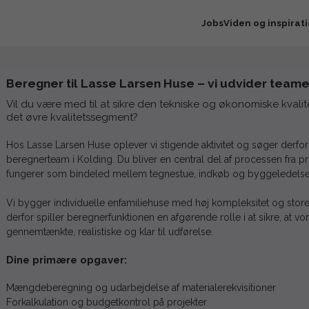
Jobs
Viden og inspirat
Beregner til Lasse Larsen Huse – vi udvider teamet
Vil du være med til at sikre den tekniske og økonomiske kvalite
det øvre kvalitetssegment?
Hos Lasse Larsen Huse oplever vi stigende aktivitet og søger derfor 
beregnerteam i Kolding. Du bliver en central del af processen fra pro
fungerer som bindeled mellem tegnestue, indkøb og byggeledelse
Vi bygger individuelle enfamiliehuse med høj kompleksitet og store 
derfor spiller beregnerfunktionen en afgørende rolle i at sikre, at vo
gennemtænkte, realistiske og klar til udførelse.
Dine primære opgaver:
Mængdeberegning og udarbejdelse af materialerekvisitioner
Forkalkulation og budgetkontrol på projekter