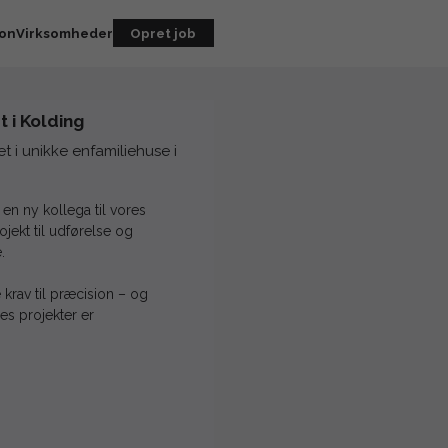
ion
Virksomheder
Opret job
 i Kolding
t i unikke enfamiliehuse i
en ny kollega til vores
jekt til udførelse og
.
krav til præcision – og
res projekter er