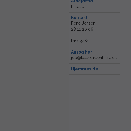
Arbejdstid
Fuldtid
Kontakt
Rene Jensen
28 11 20 06
P1103261
Ansøg her
job@lasselarsenhuse.dk
Hjemmeside