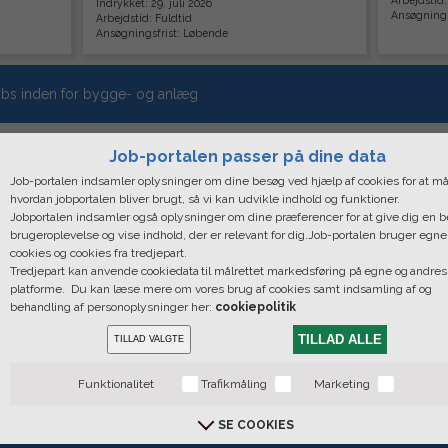
Indrykket: 29. juli 2026
Ansøgnings
Arbejdstid: Fuldtid
Ansøgningsfrist: Løbende
bs inden for bygge- og anlæg
Job-portalen passer på dine data
Job-portalen indsamler oplysninger om dine besøg ved hjælp af cookies for at må
hvordan jobportalen bliver brugt, så vi kan udvikle indhold og funktioner.
Jobportalen indsamler også oplysninger om dine præferencer for at give dig en 
brugeroplevelse og vise indhold, der er relevant for dig.Job-portalen bruger egne
cookies og cookies fra tredjepart.
Tredjepart kan anvende cookiedata til målrettet markedsføring på egne og andres
platforme. Du kan læse mere om vores brug af cookies samt indsamling af og
behandling af personoplysninger her:
cookiepolitik
TILLAD ALLE
TILLAD VALGTE
xpress, Bredgade 36. 1. Sal - Forhuset, 1260 København K | CVR: 28
Funktionalitet
Trafikmåling
Marketing
fontider: Mandag - Fredag: 09.00 - 16.00 | Hovednummer: +45 33 44 
Copyright © 2019 MediaXpress. All rights reserved |
Cookie Policy
SE COOKIES
Du bestemer over din data