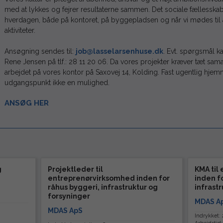
med at lykkes og fejrer resultaterne sammen. Det sociale fællesskab 
hverdagen, både på kontoret, på byggepladsen og når vi mødes til
aktiviteter.
Ansøgning sendes til:
job@lasselarsenhuse.dk
. Evt. spørgsmål ka
Rene Jensen på tlf.: 28 11 20 06. Da vores projekter kræver tæt sam
arbejdet på vores kontor på Saxovej 14, Kolding. Fast ugentlig hje
udgangspunkt ikke en mulighed.
ANSØG HER
g
Projektleder til
KMA til
entreprenørvirksomhed inden for
inden f
råhus byggeri, infrastruktur og
infrast
forsyninger
MDAS A
MDAS ApS
Indrykket: 2
Arbejdstid: