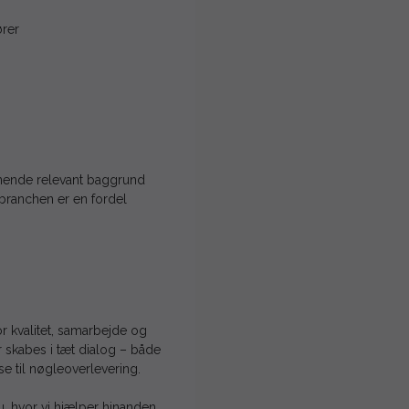
ører
gnende relevant baggrund
ebranchen er en fordel
or kvalitet, samarbejde og
r skabes i tæt dialog – både
se til nøgleoverlevering.
u, hvor vi hjælper hinanden