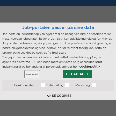
Job-portalen passer på dine data
Job-portalen indsamler oplysninger om dine besøg ved hjælp af cookies for at
måle, hvordan jobportalen bliver brugt, så vi kan udvikle indhold og funktioner.
Jobportalen indsamler også oplysninger om dine præferencer for at give dig en
bedre brugeroplevelse og vise indhold, der er relevant for dig.Job-portalen
bruger egne cookies og cookies fra tredjepart.
Tredjepart kan anvende cookiedata til målrettet markedsføring på egne
og andres platforme. Du kan læse mere om vores brug af cookies samt
indsamling af og behandling af personoplysninger her:
cookiepolitik
TILLAD ALLE
TILLAD VALGTE
Funktionalitet
Trafikmåling
Marketing
SE COOKIES