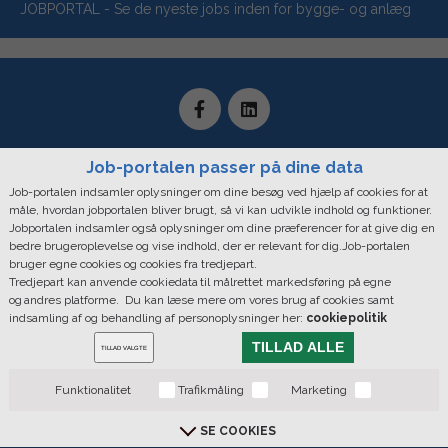
JOBPORTAL - Se de nyeste jobs inden for bygge- og anlæg
Job-portalen passer på dine data
Job-portalen indsamler oplysninger om dine besøg ved hjælp af cookies for at
måle, hvordan jobportalen bliver brugt, så vi kan udvikle indhold og funktioner.
Mediaxpress, Bredgade 36. 1. Sal - Forhuset, 1260 København K |
Jobportalen indsamler også oplysninger om dine præferencer for at give dig en
CVR: 28890346
bedre brugeroplevelse og vise indhold, der er relevant for dig.Job-portalen
bruger egne cookies og cookies fra tredjepart.
Telefontider: Mandag - Fredag: 09.00 - 16.00 | Hovednummer: +45
Tredjepart kan anvende cookiedata til målrettet markedsføring på egne
33 44 55 55
og andres platforme. Du kan læse mere om vores brug af cookies samt
indsamling af og behandling af personoplysninger her:
cookiepolitik
Copyright © 2019 MediaXpress. All rights reserved |
Cookie Policy
TILLAD ALLE
Du bestemer over din data
TILLAD VALGTE
Funktionalitet
Trafikmåling
Marketing
Bygge & Anlægsavisen
BYGGERI+arkitektur
SE COOKIES