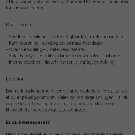
- Du bliver en del af en virksomhed med klare ambitioner inden
for klima og energi
Du får også
- Sundhedsforsikring – så du hurtigt kan få den rette behandling
- Kantineordning – sund og lækker mad i hverdagen
- Overskudsdeling – vi deler resultaterne
- Solar Family – støtte til medarbejdere i svære livssituationer
- Interne coaches – hjælp til personlig og faglig udvikling
Lokation
Danmark og kunderne bliver din arbejdsplads. Vi forestiller os,
at du er på salgskontoret i Vejen ca. 2-3 dage om ugen. Har du
den rette profil, så tager vi en dialog om, at du kan være
tilknyttet et af vores øvrige salgskontorer.
Er du interesseret?
Har du spørgsmål, er du velkommen til at kontakte Manager