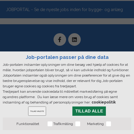
JOBPORTAL - Se de nyeste jobs inden for bygge- og anlæg
Job-portalen passer på dine data
Job-portalen indsamler oplysninger om dine besøg ved hjælp af cookies for at
måle, hvordan jobportalen bliver brugt, så vi kan udvikle indhold og funktioner.
Mediaxpress, Bredgade 36. 1. Sal - Forhuset, 1260 København K |
Jobportalen indsamler også oplysninger om dine præferencer for at give dig en
CVR: 28890346
bedre brugeroplevelse og vise indhold, der er relevant for dig.Job-portalen
bruger egne cookies og cookies fra tredjepart.
Telefontider: Mandag - Fredag: 09.00 - 16.00 | Hovednummer: +45
Tredjepart kan anvende cookiedata til målrettet markedsføring på egne
33 44 55 55
og andres platforme. Du kan læse mere om vores brug af cookies samt
indsamling af og behandling af personoplysninger her:
cookiepolitik
Copyright © 2019 MediaXpress. All rights reserved |
Cookie Policy
TILLAD ALLE
Du bestemer over din data
TILLAD VALGTE
Funktionalitet
Trafikmåling
Marketing
Bygge & Anlægsavisen