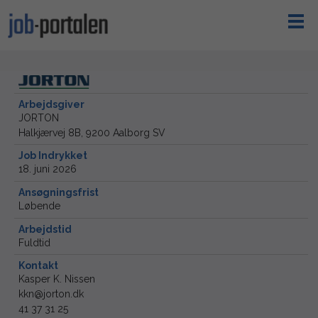
Arbejdsgiver
JORTON
Halkjærvej 8B, 9200 Aalborg SV
Job Indrykket
18. juni 2026
Ansøgningsfrist
Løbende
Arbejdstid
Fuldtid
Kontakt
Kasper K. Nissen
kkn@jorton.dk
41 37 31 25