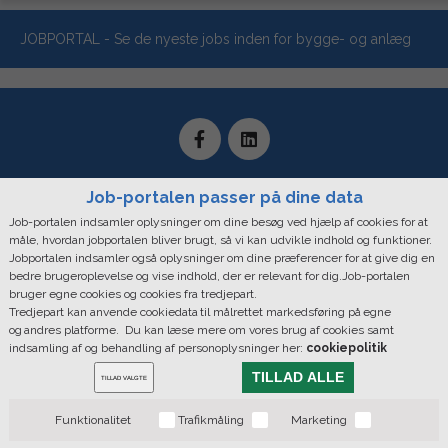
JOBPORTAL - Se de nyeste jobs inden for bygge- og anlæg
Job-portalen passer på dine data
Job-portalen indsamler oplysninger om dine besøg ved hjælp af cookies for at
måle, hvordan jobportalen bliver brugt, så vi kan udvikle indhold og funktioner.
Mediaxpress, Bredgade 36. 1. Sal - Forhuset, 1260 København K |
Jobportalen indsamler også oplysninger om dine præferencer for at give dig en
CVR: 28890346
bedre brugeroplevelse og vise indhold, der er relevant for dig.Job-portalen
bruger egne cookies og cookies fra tredjepart.
Telefontider: Mandag - Fredag: 09.00 - 16.00 | Hovednummer: +45
Tredjepart kan anvende cookiedata til målrettet markedsføring på egne
33 44 55 55
og andres platforme. Du kan læse mere om vores brug af cookies samt
indsamling af og behandling af personoplysninger her:
cookiepolitik
Copyright © 2019 MediaXpress. All rights reserved |
Cookie Policy
TILLAD ALLE
Du bestemer over din data
TILLAD VALGTE
Funktionalitet
Trafikmåling
Marketing
Bygge & Anlægsavisen