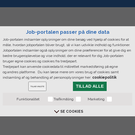
Job-portalen passer på dine data
Job-portalen indsamler oplysninger om dine besøg ved hjælp af cookies for at
måle, hvordan jobportalen bliver brugt, så vi kan udvikle indhold og funktioner.
Jobportalen indsamler også oplysninger om dine præferencer for at give dig en
bedre brugeroplevelse og vise indhold, der er relevant for dig.Job-portalen
bruger egne cookies og cookies fra tredjepart.
Tredjepart kan anvende cookiedata til målrettet markedsføring på egne
og andres platforme. Du kan læse mere om vores brug af cookies samt
indsamling af og behandling af personoplysninger her:
cookiepolitik
TILLAD ALLE
TILLAD VALGTE
Funktionalitet
Trafikmåling
Marketing
SE COOKIES