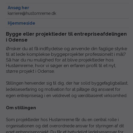
Ansøg her
karriere@hustomrerne.dk
Hjemmeside
Bygge eller projektleder til entrepriseafdelingen
i Odense
Ønsker du at få indflydelse og anvende din faglige styrke
til at lede komplekse byggeprojekter professionelt i mål?
Så har du nu mulighed for at blive projektleder hos
Hustømrerne, hvor vi søger en erfaren profil til et nyt,
større projekt i Odense.
Stillingen henvender sig til dig, der har solid byggefagligballast,
ledelseserfaring og motivation for at påtage dig ansvaret for
egen entreprisesag i en veldrevet og værdibaseret virksomhed.
Om stillingen
Som projektleder hos Hustømrerne får du en central rolle i
organisationen og det overordnede ansvar for styringen af dit
eget entrepriseprojekt. Du får et betydeligt ledelsesansvar for