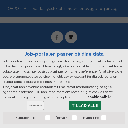
JOBPORTAL - Se de nyeste jobs inden for bygge- og anlæg
Job-portalen passer på dine data
Job-portalen indsamler oplysninger om dine besøg ved hjælp af cookies for at
måle, hvordan jobportalen bliver brugt, så vi kan udvikle indhold og funktioner.
Mediaxpress, Bredgade 36. 1. Sal - Forhuset, 1260 København K |
Jobportalen indsamler også oplysninger om dine præferencer for at give dig en
CVR: 28890346
bedre brugeroplevelse og vise indhold, der er relevant for dig.Job-portalen
bruger egne cookies og cookies fra tredjepart.
Telefontider: Mandag - Fredag: 09.00 - 16.00 | Hovednummer: +45
Tredjepart kan anvende cookiedata til målrettet markedsføring på egne
33 44 55 55
og andres platforme. Du kan læse mere om vores brug af cookies samt
indsamling af og behandling af personoplysninger her:
cookiepolitik
Copyright © 2019 MediaXpress. All rights reserved |
Cookie Policy
TILLAD ALLE
Du bestemer over din data
TILLAD VALGTE
Funktionalitet
Trafikmåling
Marketing
Bygge & Anlægsavisen