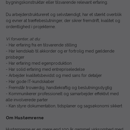
bygningskonstruktør eller tilsvarende relevant erfaring.
Du arbejderstruktureret og selvstændigt, har et stærkt overblik
og evner at træffebeslutninger, der sikrer fremdrift, kvalitet og
ordentlighed i projekterne.
Vi forventer, at du:
- Har erfaring fra en tilsvarende stilling
- Har kendskab til akkorder og er fortrolig med gældende
prisbøger
- Har erfaring med egenproduktion
- Har solid erfaring med entrepriseledelse
- Arbejder kvalitetsbevidst og med sans for detaljer
- Har gode IT-kundskaber
- Fremstår troværdig, handlekraftig og beslutningsdygtig
- Kommunikerer professionelt og samarbejder effektivt med
alle involverede parter
- Kan styre dokumentation, tidsplaner og sagsøkonomi sikkert
Om Hustømrerne
Hustømrerne er en mere end 100 år gammel virksomhed med