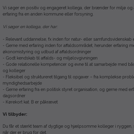
Vi søger en positiv og engageret kollega, der brænder for miljø o
erfaring fra en anden kommune eller forsyning.
Vi søger en kollega, der har:
- Relevant uddannelse, fx inden for natur- eller samfundsvidenskab 
- Gerne med erfaring inden for affaldsområdet, herunder erfaring
økonomistyring og udbud af affaldsordninger
- Godt kendskab til affalds- og miljølovgivningen
- Gode relationelle kompetencer og evne til at samarbejde med b
og kolleger
- Fleksibel og struktureret tilgang til opgaver – fra komplekse problem
myndighedsarbejde
- Gerne erfaring fra en politisk styret organisation, og gerne med erf
dagsordner
- Kørekort kat. B er påkrævet
Vi tilbyder:
Du får et stærkt team af dygtige og hjælpsomme kolleger i ryggen, som
når der er brug for det.