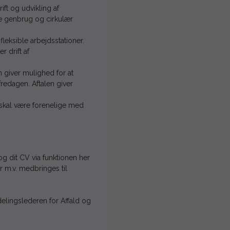
ft og udvikling af
e genbrug og cirkulær
fleksible arbejdsstationer.
r drift af
 giver mulighed for at
redagen. Aftalen giver
 skal være forenelige med
g dit CV via funktionen her
 m.v. medbringes til
elingslederen for Affald og