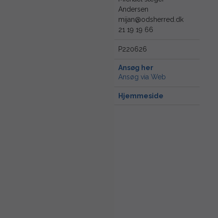
Andersen
mijan@odsherred.dk
21 19 19 66
P220626
Ansøg her
Ansøg via Web
Hjemmeside