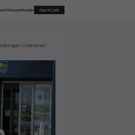
ion
Virksomheder
Opret job
rdninger i Odsherred