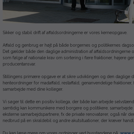
Sikker og stabil drift af affaldsordningerne er vores kerneopgave.
Affald og genbrug er højt på både borgernes og politikernes dagsor
Det gælder både den daglige administration af affaldsordningerne o
som følge af nationale krav om sortering i flere fraktioner, højere
producentansvar.
Stillingens primære opgave er at sikre udviklingen og den daglige 
henteordninger for madaffald, restaffald, genanvendelige fraktioner, fa
samarbejde med dine kolleger.
Vi søger til dette en positiv kollega, der både kan arbejde selvstændi
samtidig kan kommunikere med borgere og politikere, samarbejde 
eksterne samarbejdspartnere, fx de private renovatører, også når der
nedbrud på en skraldebil og andre akutsituationer, der kræver handl
Du kan læse mere om vores ordninger ved husstandene på
www.o