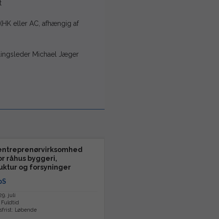
t
(HK eller AC, afhængig af
elingsleder Michael Jæger
 entreprenørvirksomhed
or råhus byggeri,
ruktur og forsyninger
pS
9. juli
 Fuldtid
frist: Løbende