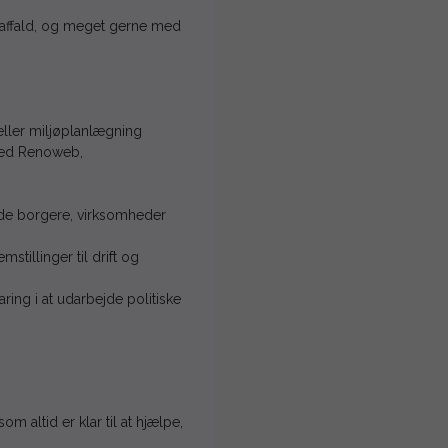
g affald, og meget gerne med
eller miljøplanlægning
 med Renoweb,
åde borgere, virksomheder
stillinger til drift og
aring i at udarbejde politiske
 altid er klar til at hjælpe,