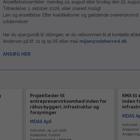
Ansættelsessamtaler: mandag 24. august eller tirsdag den 25. augus
Tiltrædelse: 1. oktober 2026, eller snarest muligt
Løn og ansættelse: Efter kvalifikationer og gældende overenskomst 
uddannelse)
Har du spørgsmål til stillingen, er du velkommen til at kontakte afd
Andersen på tlf. 21 19 19 66 eller mail
mijan@odsherred.dk
ANSØG HER
g
Projektleder til
KMA til
entreprenørvirksomhed inden for
inden f
råhus byggeri, infrastruktur og
infrast
forsyninger
MDAS A
MDAS ApS
Indrykket: 2
Arbejdstid:
Indrykket: 29. juli 2026
Ansøgnings
Arbejdstid: Fuldtid
Ansøgningsfrist: Løbende