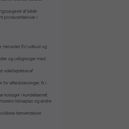
lingsopgaver af både
t producentansvar i
ene, herunder EU-udbud og
kster og udligninger med
er udarbejdelse af
or affaldsløsninger, fx i
ne kolleger i kundeteamet
ommunens klimaplan og andre
 politiske henvendelser