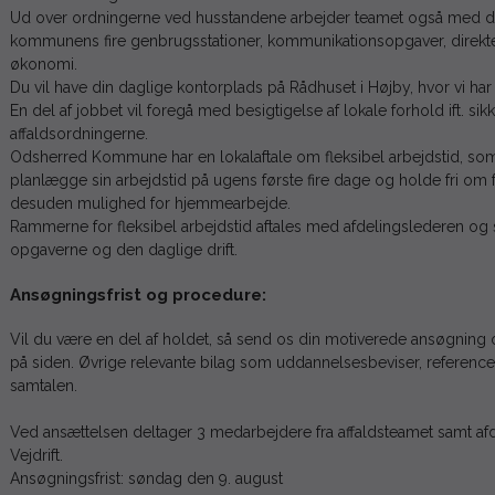
Ud over ordningerne ved husstandene arbejder teamet også med dri
kommunens fire genbrugsstationer, kommunikationsopgaver, direkt
økonomi.
Du vil have din daglige kontorplads på Rådhuset i Højby, hvor vi har 
En del af jobbet vil foregå med besigtigelse af lokale forhold ift. sikke
affaldsordningerne.
Odsherred Kommune har en lokalaftale om fleksibel arbejdstid, som
planlægge sin arbejdstid på ugens første fire dage og holde fri om f
desuden mulighed for hjemmearbejde.
Rammerne for fleksibel arbejdstid aftales med afdelingslederen og
opgaverne og den daglige drift.
Ansøgningsfrist og procedure:
Vil du være en del af holdet, så send os din motiverede ansøgning o
på siden. Øvrige relevante bilag som uddannelsesbeviser, referencer
samtalen.
Ved ansættelsen deltager 3 medarbejdere fra affaldsteamet samt afd
Vejdrift.
Ansøgningsfrist: søndag den 9. august