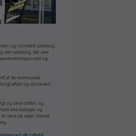
den og i konstant udvikling.
g den udvikling, der sker
 genanvendelsesprocent og
drift af de kommunale
rligt affald og storskrald i
gt og sikre driften, og
med sine kolleger og
 er vand på vejen, snevejr,
ing.
dsherred.dk/affald
.