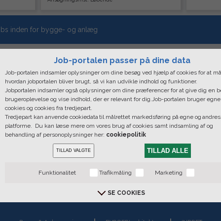
bs inden for bygge- og anlæg
Job-portalen passer på dine data
Job-portalen indsamler oplysninger om dine besøg ved hjælp af cookies for at må
hvordan jobportalen bliver brugt, så vi kan udvikle indhold og funktioner.
Jobportalen indsamler også oplysninger om dine præferencer for at give dig en 
brugeroplevelse og vise indhold, der er relevant for dig.Job-portalen bruger egne
cookies og cookies fra tredjepart.
Tredjepart kan anvende cookiedata til målrettet markedsføring på egne og andres
platforme. Du kan læse mere om vores brug af cookies samt indsamling af og
behandling af personoplysninger her:
cookiepolitik
TILLAD ALLE
TILLAD VALGTE
xpress, Bredgade 36. 1. Sal - Forhuset, 1260 København K | CVR: 28
Funktionalitet
Trafikmåling
Marketing
fontider: Mandag - Fredag: 09.00 - 16.00 | Hovednummer: +45 33 44 
Copyright © 2019 MediaXpress. All rights reserved |
Cookie Policy
SE COOKIES
Du bestemer over din data