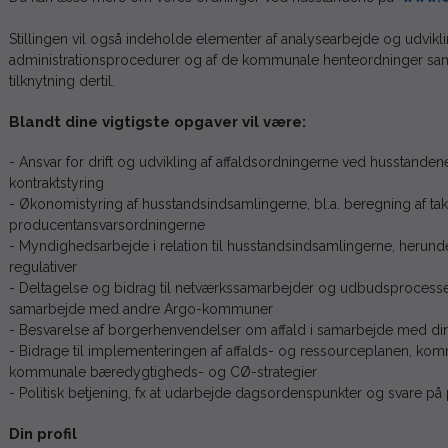
Stillingen vil også indeholde elementer af analysearbejde og udvik
administrationsprocedurer og af de kommunale henteordninger sam
tilknytning dertil.
Blandt dine vigtigste opgaver vil være:
- Ansvar for drift og udvikling af affaldsordningerne ved husstand
kontraktstyring
- Økonomistyring af husstandsindsamlingerne, bl.a. beregning af ta
producentansvarsordningerne
- Myndighedsarbejde i relation til husstandsindsamlingerne, herund
regulativer
- Deltagelse og bidrag til netværkssamarbejder og udbudsprocesser f
samarbejde med andre Argo-kommuner
- Besvarelse af borgerhenvendelser om affald i samarbejde med di
- Bidrage til implementeringen af affalds- og ressourceplanen, k
kommunale bæredygtigheds- og CØ-strategier
- Politisk betjening, fx at udarbejde dagsordenspunkter og svare på
Din profil