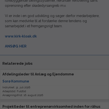
forebyggende sikringssystemer, herunder renovering samt
oprensning efter skadedyrsangreb m.v.
Vi er inde i en god udvikling og søger derfor medarbejdere,
som kan medvirke til at forstærke denne tendens og
samarbejdet i et fremgangsrigt team.
www.kirk-kloak.dk
ANSØG HER
Relaterede jobs
Afdelingsleder til Anlæg og Ejendomme
Sorø Kommune
Indrykket: 31. juli 2026
Arbejdstid: Fuldtid
Ansøgningsfrist: 16. august 2026
Projektleder til entreprenørvirksomhed inden for råhus