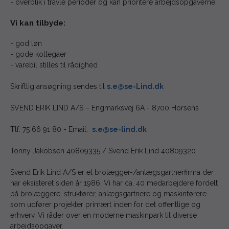
- overblik i travle perioder og kan prioritere arbejdsopgaverne
Vi kan tilbyde:
- god løn
- gode kollegaer
- varebil stilles til rådighed
Skriftlig ansøgning sendes til
s.e@se-Lind.dk
SVEND ERIK LIND A/S – Engmarksvej 6A - 8700 Horsens
Tlf: 75 66 91 80 - Email:
s.e@se-lind.dk
Tonny Jakobsen 40809335 / Svend Erik Lind 40809320
Svend Erik Lind A/S er et brolægger-/anlægsgartnerfirma der
har eksisteret siden år 1986. Vi har ca. 40 medarbejdere fordelt
på brolæggere, struktører, anlægsgartnere og maskinførere
som udfører projekter primært inden for det offentlige og
erhverv. Vi råder over en moderne maskinpark til diverse
arbejdsopgaver.