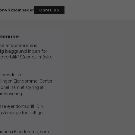
ion
Virksomheder
Opret job
Kommune
delse af kommunens
ig baggrund inden for
 overblik?Så er du måske
domsdriften.
fdelingen Ejendomme, Center
ionel, samlet styring af
renovering.
øse ejendomsdrift. Din
gså mange forskellige
nktionen i Ejendomme, som