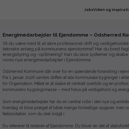
Jobs
Viden og inspirat
Energimedarbejder til Ejendomme – Odsherred 
Vil du være med til at sikre professionel drift og vedligehol
tekniske anlæg på kommunens ejendomme? Har du bred fagl
energistyring og -optimering? Kan du lave systemer og skabe
vores nye energimedarbejder i Ejendomme.
Odsherred Kommune står over for en spændende forandring i ejen
Fra 1. januar 2026 samles driften af alle kommunale bygninger i a
for Organisation. Målet er at skabe et centralt overblik og en profess
kommunens bygningsmasse – med fokus på vedligehold og energi
Som energimedarbejder har du en central rolle i den nye og ambiti
hverdag vil blive præget af både mange forskellige opgaver, men o
fællesskaber, som du skal indgå i.
Du refererer til lederen af Ejendomme. Du bliver en del af stabsfu