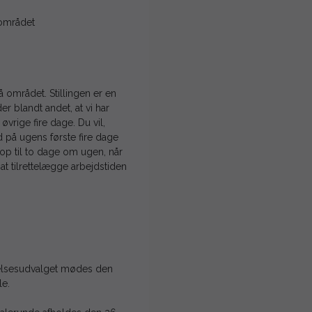
 området
 området. Stillingen er en
der blandt andet, at vi har
vrige fire dage. Du vil,
d på ugens første fire dage
op til to dage om ugen, når
at tilrettelægge arbejdstiden
telsesudvalget mødes den
le.