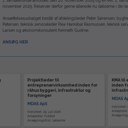
1. samtalerunde afholdes den 20. november 2025 og en evt. 2. sam
november 2025. Reserver derfor gerne allerede nu datoerne i din ka
Ansættelsesudvalget består af afdelingsleder Peter Sørensen, byghe
Petersen, teknisk serviceleder Paw Hannibal Rasmussen, teknisk se
Larsen og økonomikonsulent Kenneth Gudme.
ANSØG HER
g
Projektleder til
KMA til
entreprenørvirksomhed inden for
inden f
råhus byggeri, infrastruktur og
infrast
forsyninger
MDAS A
MDAS ApS
Indrykket: 2
Arbejdstid:
Indrykket: 29. juli 2026
Ansøgnings
Arbejdstid: Fuldtid
Ansøgningsfrist: Løbende