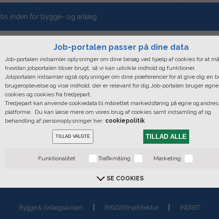
bs inden for bygge- og anlæg
Job-portalen passer på dine data
Job-portalen indsamler oplysninger om dine besøg ved hjælp af cookies for at må
hvordan jobportalen bliver brugt, så vi kan udvikle indhold og funktioner.
Jobportalen indsamler også oplysninger om dine præferencer for at give dig en 
brugeroplevelse og vise indhold, der er relevant for dig.Job-portalen bruger egne
cookies og cookies fra tredjepart.
Tredjepart kan anvende cookiedata til målrettet markedsføring på egne og andres
platforme. Du kan læse mere om vores brug af cookies samt indsamling af og
behandling af personoplysninger her:
cookiepolitik
TILLAD ALLE
TILLAD VALGTE
xpress, Bredgade 36. 1. Sal - Forhuset, 1260 København K | CVR: 28
Funktionalitet
Trafikmåling
Marketing
fontider: Mandag - Fredag: 09.00 - 16.00 | Hovednummer: +45 33 44 
Copyright © 2019 MediaXpress. All rights reserved |
Cookie Policy
SE COOKIES
Du bestemer over din data
Bygge & Anlægsavisen
BYGGERI+arkitektur
INDRET