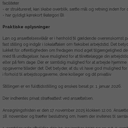
faciliteter
- er struktureret, kan skabe overblik, sætte mål og retning inden for
- har gyldigt kørekort (kategori B).
Praktiske oplysninger
Løn og ansættelsesvilkår er i henhold til gældende overenskomst på
fast stilling og indgår i lokalaftalen om fleksibel arbejdstid. Det bety
lukket for offentligheden om fredagen mod øget tilgængelighed de ø
med få undtagelser, have mulighed for at tilrettelægge din arbejdsti
eller på fem dage. Der er samtidig mulighed for at arbejde hjemme 
opgaverne tillader det. Det betyder, at du vil have god mulighed for 
i forhold til arbejdsopgaverne, dine kolleger og dit privatliv.
Stillingen er en fuldtidsstilling og ønskes besat pr. 1. januar 2026.
Der indhentes privat straffeattest ved ansættelsen.
Ansøgningsfristen er den 17. november 2025 klokken 12.00. Ansæt
18. november og træffer beslutning om, hvem der inviteres til samta