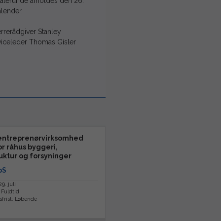
talerunde afholdes den 26.
lender.
rrerådgiver Stanley
rviceleder Thomas Gisler
 entreprenørvirksomhed
or råhus byggeri,
ruktur og forsyninger
pS
9. juli
 Fuldtid
frist: Løbende