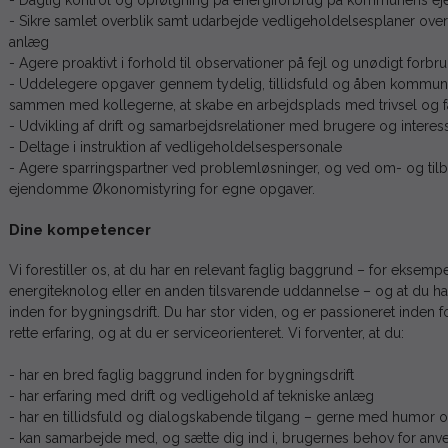
- Daglig kontrol og opfølgning på energiforbrug på kommunens 
- Sikre samlet overblik samt udarbejde vedligeholdelsesplaner ov
anlæg
- Agere proaktivt i forhold til observationer på fejl og unødigt forbr
- Uddelegere opgaver gennem tydelig, tillidsfuld og åben kommuni
sammen med kollegerne, at skabe en arbejdsplads med trivsel og fa
- Udvikling af drift og samarbejdsrelationer med brugere og interes
- Deltage i instruktion af vedligeholdelsespersonale
- Agere sparringspartner ved problemløsninger, og ved om- og t
ejendomme Økonomistyring for egne opgaver.
Dine kompetencer
Vi forestiller os, at du har en relevant faglig baggrund – for ekse
energiteknolog eller en anden tilsvarende uddannelse – og at du ha
inden for bygningsdrift. Du har stor viden, og er passioneret inden 
rette erfaring, og at du er serviceorienteret. Vi forventer, at du:
- har en bred faglig baggrund inden for bygningsdrift
- har erfaring med drift og vedligehold af tekniske anlæg
- har en tillidsfuld og dialogskabende tilgang – gerne med humor o
- kan samarbejde med, og sætte dig ind i, brugernes behov for anv