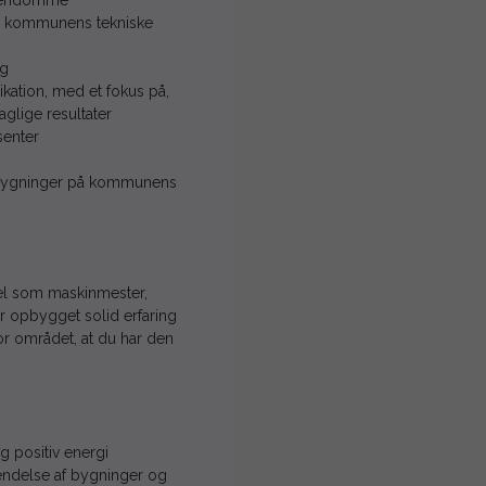
ejendomme
er kommunens tekniske
ug
kation, med et fokus på,
glige resultater
senter
ilbygninger på kommunens
mpel som maskinmester,
r opbygget solid erfaring
for området, at du har den
g positiv energi
endelse af bygninger og