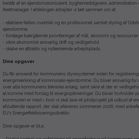
består af en ejendomskonsulent, bygherrerådgivere, administrati
fleetmanager. I afdelingen arbejder vi tæt sammen om at:
- etablere fælles overblik og en professionel samlet styring af O
ejendomme.
- foretage tværgående prioriteringer af mål, økonomi og ressourcer
- sikre økonomisk ansvarlig drift og vedligehold
- skabe en attraktiv og nytænkende arbejdsplads.
Dine opgaver
Du får ansvaret for kommunens styresystemer inden for registrering
energimærkning af kommunale ejendomme. Du bliver ansvarlig for a
over alle kommunens tekniske anlæg, samt sikre at der er vedligeho
at komme med forslag til energioptimeringer. Du bliver tovholder p
kommunen er med i, hvor vi skal lave et pilotprojekt på udbud af 
afsluttende rapport, der skal afleveres sommeren 2026, med anbefal
EU's Energieffektiviseringsdirektiv.
Dine opgaver er bl.a.: