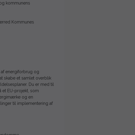
on og kommunens
dsherred Kommunes
 af energiforbrug og
t skabe et samlet overblik
ldelsesplaner. Du er med til
å et EU-projekt, som
energimærke og en
inger til implementering af