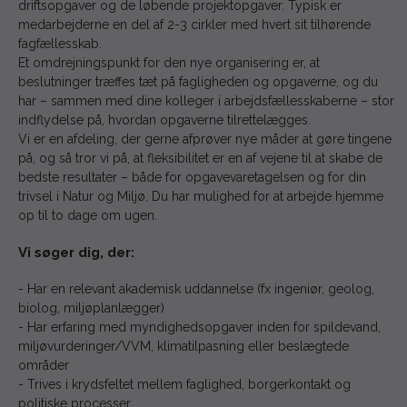
driftsopgaver og de løbende projektopgaver. Typisk er
medarbejderne en del af 2-3 cirkler med hvert sit tilhørende
fagfællesskab.
Et omdrejningspunkt for den nye organisering er, at
beslutninger træffes tæt på fagligheden og opgaverne, og du
har – sammen med dine kolleger i arbejdsfællesskaberne – stor
indflydelse på, hvordan opgaverne tilrettelægges.
Vi er en afdeling, der gerne afprøver nye måder at gøre tingene
på, og så tror vi på, at fleksibilitet er en af vejene til at skabe de
bedste resultater – både for opgavevaretagelsen og for din
trivsel i Natur og Miljø. Du har mulighed for at arbejde hjemme
op til to dage om ugen.
Vi søger dig, der:
- Har en relevant akademisk uddannelse (fx ingeniør, geolog,
biolog, miljøplanlægger)
- Har erfaring med myndighedsopgaver inden for spildevand,
miljøvurderinger/VVM, klimatilpasning eller beslægtede
områder
- Trives i krydsfeltet mellem faglighed, borgerkontakt og
politiske processer