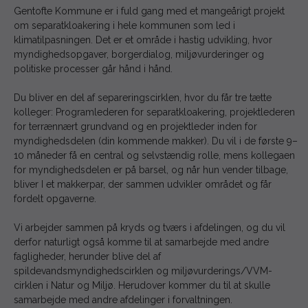
Gentofte Kommune er i fuld gang med et mangeårigt projekt
om separatkloakering i hele kommunen som led i
klimatilpasningen. Det er et område i hastig udvikling, hvor
myndighedsopgaver, borgerdialog, miljøvurderinger og
politiske processer går hånd i hånd.
Du bliver en del af separeringscirklen, hvor du får tre tætte
kolleger: Programlederen for separatkloakering, projektlederen
for terrænnært grundvand og en projektleder inden for
myndighedsdelen (din kommende makker). Du vil i de første 9–
10 måneder få en central og selvstændig rolle, mens kollegaen
for myndighedsdelen er på barsel, og når hun vender tilbage,
bliver I et makkerpar, der sammen udvikler området og får
fordelt opgaverne.
Vi arbejder sammen på kryds og tværs i afdelingen, og du vil
derfor naturligt også komme til at samarbejde med andre
fagligheder, herunder blive del af
spildevandsmyndighedscirklen og miljøvurderings/VVM-
cirklen i Natur og Miljø. Herudover kommer du til at skulle
samarbejde med andre afdelinger i forvaltningen.