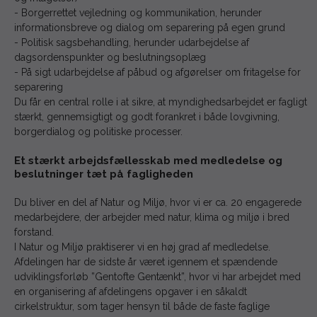
- Borgerrettet vejledning og kommunikation, herunder
informationsbreve og dialog om separering på egen grund
- Politisk sagsbehandling, herunder udarbejdelse af
dagsordenspunkter og beslutningsoplæg
- På sigt udarbejdelse af påbud og afgørelser om fritagelse for
separering
Du får en central rolle i at sikre, at myndighedsarbejdet er fagligt
stærkt, gennemsigtigt og godt forankret i både lovgivning,
borgerdialog og politiske processer.
Et stærkt arbejdsfællesskab med medledelse og
beslutninger tæt på fagligheden
Du bliver en del af Natur og Miljø, hvor vi er ca. 20 engagerede
medarbejdere, der arbejder med natur, klima og miljø i bred
forstand.
I Natur og Miljø praktiserer vi en høj grad af medledelse.
Afdelingen har de sidste år været igennem et spændende
udviklingsforløb ”Gentofte Gentænkt”, hvor vi har arbejdet med
en organisering af afdelingens opgaver i en såkaldt
cirkelstruktur, som tager hensyn til både de faste faglige