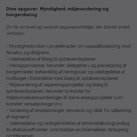
Dine opgaver: Myndighed, miljøvurdering og
borgerdialog
Du får en bred og varieret opgaveportefølje, der blandt andet
omfatter:
- Myndighedsrollen i projektmøder om separatkloakering med
Novafos og rådgivere
- Udarbejdelse af tillæg til spildevandsplanen
- Høringsprocesser, herunder deltagelse i og planlægning af
borgermøder, behandling af høringssvar og udarbejdelse af
hvidbøger i forbindelse med tillæg til spildevandsplanen
- Miljøvurdering af separeringsprojekter og tillæg til
spildevandsplanen, herunder tovholder for
miljøkonsekvensvurderinger af større anlægsprojekter som
tunneler, renseløsninger m.v.
- Vurdering af renseløsninger, rensekrav og vilkår for udledning
af regnvand
- Udarbejdelse og vedligeholdelse af administrationsgrundlag
(fx afløbskoefficienter, zink/kobber-problematikker, låntagning
og fritagelser)