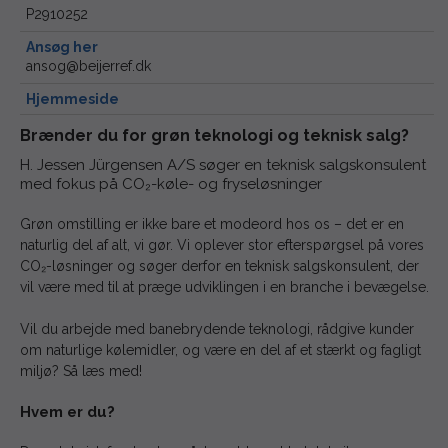
P2910252
Ansøg her
ansog@beijerref.dk
Hjemmeside
Brænder du for grøn teknologi og teknisk salg?
H. Jessen Jürgensen A/S søger en teknisk salgskonsulent
med fokus på CO₂-køle- og fryseløsninger
Grøn omstilling er ikke bare et modeord hos os – det er en
naturlig del af alt, vi gør. Vi oplever stor efterspørgsel på vores
CO₂-løsninger og søger derfor en teknisk salgskonsulent, der
vil være med til at præge udviklingen i en branche i bevægelse.
Vil du arbejde med banebrydende teknologi, rådgive kunder
om naturlige kølemidler, og være en del af et stærkt og fagligt
miljø? Så læs med!
Hvem er du?