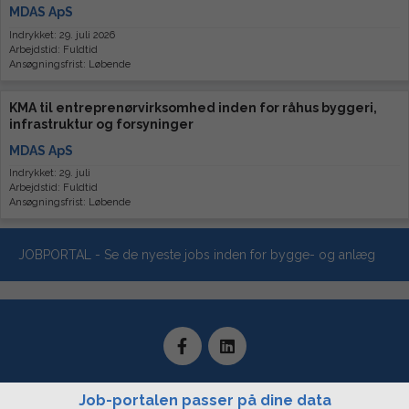
MDAS ApS
Indrykket: 29. juli 2026
Arbejdstid: Fuldtid
Ansøgningsfrist: Løbende
KMA til entreprenørvirksomhed inden for råhus byggeri,
infrastruktur og forsyninger
MDAS ApS
Indrykket: 29. juli
Arbejdstid: Fuldtid
Ansøgningsfrist: Løbende
JOBPORTAL - Se de nyeste jobs inden for bygge- og anlæg
Job-portalen passer på dine data