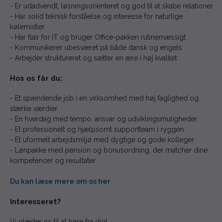
- Er udadvendt, løsningsorienteret og god til at skabe relationer
- Har solid teknisk forståelse og interesse for naturlige
kølemidler
- Har flair for IT og bruger Office-pakken rutinemæssigt
- Kommunikerer ubesværet på både dansk og engels
- Arbejder struktureret og sætter en ære i høj kvalitet
Hos os får du:
- Et spændende job i en virksomhed med høj faglighed og
stærke værdier
- En hverdag med tempo, ansvar og udviklingsmuligheder
- Et professionelt og hjælpsomt supportteam i ryggen
- Et uformelt arbejdsmiljø med dygtige og gode kolleger
- Lønpakke med pension og bonusordning, der matcher dine
kompetencer og resultater
Du kan læse mere om os her
Interesseret?
Vi glæder os til at høre fra dig!