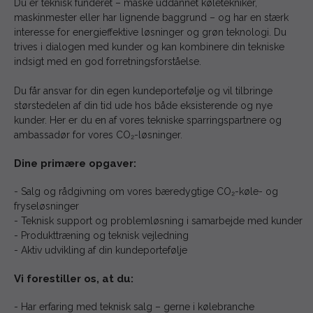
Du er teknisk funderet – måske uddannet køletekniker,
maskinmester eller har lignende baggrund – og har en stærk
interesse for energieffektive løsninger og grøn teknologi. Du
trives i dialogen med kunder og kan kombinere din tekniske
indsigt med en god forretningsforståelse.
Du får ansvar for din egen kundeportefølje og vil tilbringe
størstedelen af din tid ude hos både eksisterende og nye
kunder. Her er du en af vores tekniske sparringspartnere og
ambassadør for vores CO₂-løsninger.
Dine primære opgaver:
- Salg og rådgivning om vores bæredygtige CO₂-køle- og
fryseløsninger
- Teknisk support og problemløsning i samarbejde med kunder
- Produkttræning og teknisk vejledning
- Aktiv udvikling af din kundeportefølje
Vi forestiller os, at du:
- Har erfaring med teknisk salg – gerne i kølebranche